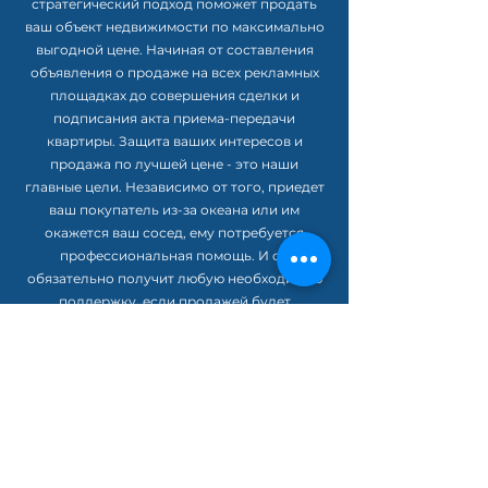
стратегический подход поможет продать
ваш объект недвижимости по максимально
выгодной цене. Начиная от составления
объявления о продаже на всех рекламных
площадках до совершения сделки и
подписания акта приема-передачи
квартиры. Защита ваших интересов и
продажа по лучшей цене - это наши
главные цели. Независимо от того, приедет
ваш покупатель из-за океана или им
окажется ваш сосед, ему потребуется
профессиональная помощь. И он
обязательно получит любую необходимую
поддержку, если продажей будет
заниматься «Агентство недвижимоcти
Leaderland».
Продажа